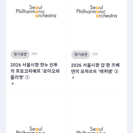
정기공연
정기공연
2026 서울시향 한누 린투
2026 서울시향 얍 판 츠베
의 프로코피예프 ‘로미오와
덴의 모차르트 ‘레퀴엠’ ②
줄리엣’ ①